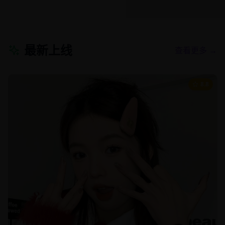
最新上线
查看更多 →
8.8