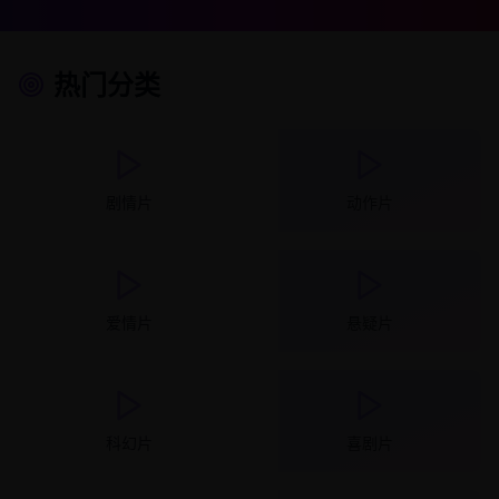
热门分类
剧情片
动作片
爱情片
悬疑片
科幻片
喜剧片