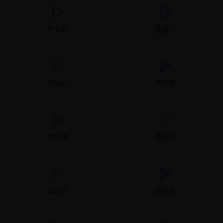
历史剧
青春片
家庭片
奇幻片
都市剧
战争片
音乐片
恐怖片