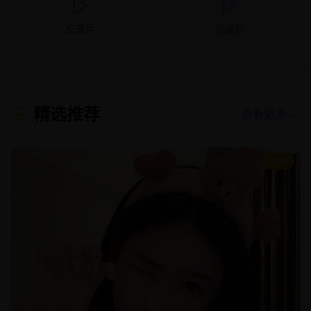
纪录片
动画片
精选推荐
查看更多 →
8.9