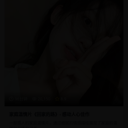
96分钟
20,150
8.9
家庭温情片《回家的路》- 感动人心佳作
一部感人的家庭温情片，通过细腻的情感描绘展现了家庭的温