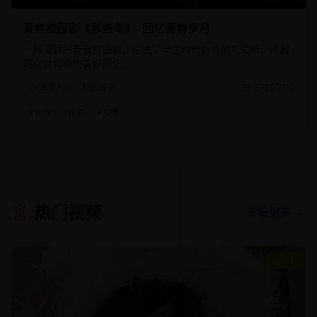
青春校园剧《那些年》- 回忆青春岁月
一部温馨的青春校园剧，讲述了学生时代的友情与爱情，唤起
观众对青春的美好回忆。
青春片
校园青春
2025/2/20
#
青春
#
校园
#
友情
热门视频
查看更多 →
9.1