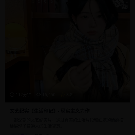
112分钟
16,450
8.8
文艺纪实《生活印记》- 现实主义力作
一部深刻的文艺纪实片，通过真实的生活片段和细腻的情感描
绘展现了普通人的生活智慧。