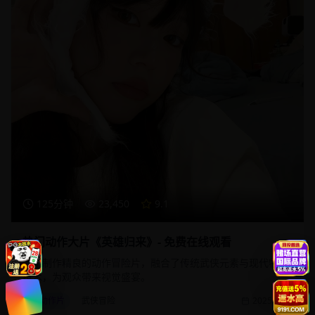
125分钟
23,450
9.1
热门动作大片《英雄归来》- 免费在线观看
一部制作精良的动作冒险片，融合了传统武侠元素与现代特效
技术，为观众带来视觉盛宴。
动作片
武侠冒险
2025/1/20