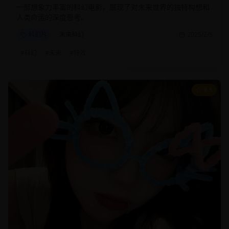
一部想象力丰富的科幻电影，展现了对未来世界的独特构想和
人类命运的深度思考。
科幻片
未来科幻
2025/2/5
#
科幻
#
未来
#
特效
8.5