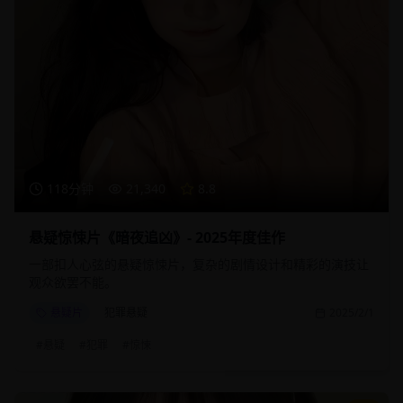
118分钟
21,340
8.8
悬疑惊悚片《暗夜追凶》- 2025年度佳作
一部扣人心弦的悬疑惊悚片，复杂的剧情设计和精彩的演技让
观众欲罢不能。
悬疑片
犯罪悬疑
2025/2/1
#
悬疑
#
犯罪
#
惊悚