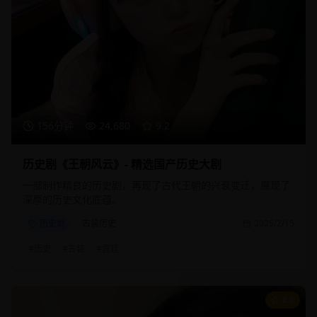
156分钟
24,680
9.2
历史剧《王朝风云》- 精选国产历史大剧
一部制作精良的历史剧，再现了古代王朝的兴衰变迁，展现了
深厚的历史文化底蕴。
历史剧
古装历史
2025/2/15
#
历史
#
古装
#
宫廷
8.9