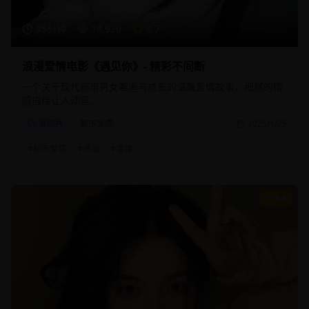
95分钟
18,920
8.7
浪漫爱情电影《遇见你》- 精彩不间断
一个关于现代都市男女邂逅与成长的温馨爱情故事，细腻的情
感描绘让人动容。
爱情片
都市爱情
2025/1/25
#
都市爱情
#
浪漫
#
温馨
8.8