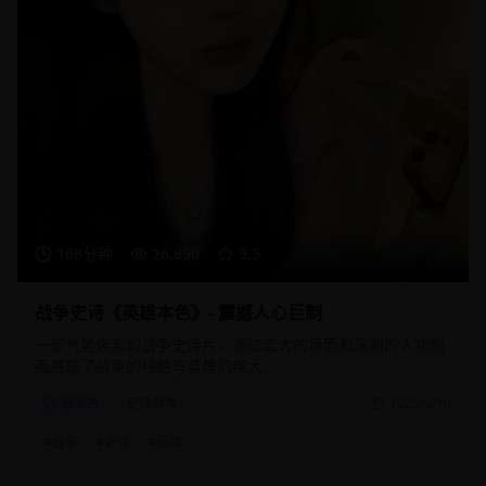
168分钟
26,890
9.3
战争史诗《英雄本色》- 震撼人心巨制
一部气势恢宏的战争史诗片，通过宏大的场面和深刻的人物刻
画展现了战争的残酷与英雄的伟大。
战争片
史诗战争
2025/3/10
#
战争
#
史诗
#
英雄